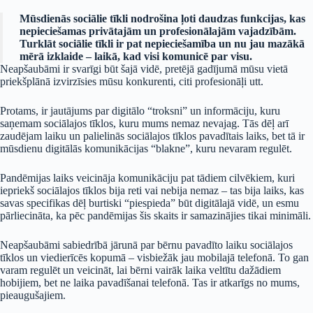
Mūsdienās sociālie tīkli nodrošina ļoti daudzas funkcijas, kas
nepieciešamas privātajām un profesionālajām vajadzībām.
Turklāt sociālie tīkli ir pat nepieciešamība un nu jau mazākā
mērā izklaide – laikā, kad visi komunicē par visu.
Neapšaubāmi ir svarīgi būt šajā vidē, pretējā gadījumā mūsu vietā
priekšplānā izvirzīsies mūsu konkurenti, citi profesionāļi utt.
Protams, ir jautājums par digitālo “troksni” un informāciju, kuru
saņemam sociālajos tīklos, kuru mums nemaz nevajag. Tās dēļ arī
zaudējam laiku un palielinās sociālajos tīklos pavadītais laiks, bet tā ir
mūsdienu digitālās komunikācijas “blakne”, kuru nevaram regulēt.
Pandēmijas laiks veicināja komunikāciju pat tādiem cilvēkiem, kuri
iepriekš sociālajos tīklos bija reti vai nebija nemaz – tas bija laiks, kas
savas specifikas dēļ burtiski “piespieda” būt digitālajā vidē, un esmu
pārliecināta, ka pēc pandēmijas šis skaits ir samazinājies tikai minimāli.
Neapšaubāmi sabiedrībā jārunā par bērnu pavadīto laiku sociālajos
tīklos un viedierīcēs kopumā – visbiežāk jau mobilajā telefonā. To gan
varam regulēt un veicināt, lai bērni vairāk laika veltītu dažādiem
hobijiem, bet ne laika pavadīšanai telefonā. Tas ir atkarīgs no mums,
pieaugušajiem.