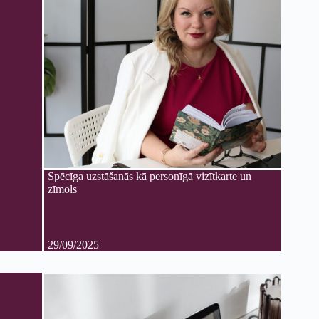
Spēcīga uzstāšanās kā personīgā vizītkarte un
zīmols
29/09/2025