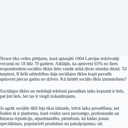
Nesen tika veikts pētījums, kurā aptaujāti 1004 Latvijas iedzīvotāji
vecumā no 18 līdz 70 gadiem. Atklājās, ka aptuveni 65% no šiem
respondentiem sociālos tīklus lieto vairāk nekā divas stundas dienā. Tā
turpinot, šī lielā sabiedrības daļa sociālajos tīklos kopā pavadīs
aptuveni piecus gadus no dzīves. Kā limitēt sociālo tīklu izmantošanu?
Sociālajos tīklos un mobilajā telefonā pavadītais laiks kopumā ir liels,
pat ļoti liels, bet tas ir viegli izskaidrojams.
Ja agrāk sociālie tīkli bija tikai izklaide, brīvā laika pavadīšana, tad
šodien tā ir platforma, kurā veidot savu personīgo, profesionālo un
biznesa reputāciju, atpazīstamību, piemēram, kā kādas jomas
speciālistam, popularizēt produktus un pakalpojumus, utt.