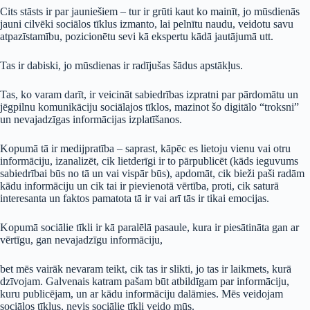
Cits stāsts ir par jauniešiem – tur ir grūti kaut ko mainīt, jo mūsdienās
jauni cilvēki sociālos tīklus izmanto, lai pelnītu naudu, veidotu savu
atpazīstamību, pozicionētu sevi kā ekspertu kādā jautājumā utt.
Tas ir dabiski, jo mūsdienas ir radījušas šādus apstākļus.
Tas, ko varam darīt, ir veicināt sabiedrības izpratni par pārdomātu un
jēgpilnu komunikāciju sociālajos tīklos, mazinot šo digitālo “troksni”
un nevajadzīgas informācijas izplatīšanos.
Kopumā tā ir medijpratība – saprast, kāpēc es lietoju vienu vai otru
informāciju, izanalizēt, cik lietderīgi ir to pārpublicēt (kāds ieguvums
sabiedrībai būs no tā un vai vispār būs), apdomāt, cik bieži paši radām
kādu informāciju un cik tai ir pievienotā vērtība, proti, cik saturā
interesanta un faktos pamatota tā ir vai arī tās ir tikai emocijas.
Kopumā sociālie tīkli ir kā paralēlā pasaule, kura ir piesātināta gan ar
vērtīgu, gan nevajadzīgu informāciju,
bet mēs vairāk nevaram teikt, cik tas ir slikti, jo tas ir laikmets, kurā
dzīvojam. Galvenais katram pašam būt atbildīgam par informāciju,
kuru publicējam, un ar kādu informāciju dalāmies. Mēs veidojam
sociālos tīklus, nevis sociālie tīkli veido mūs.