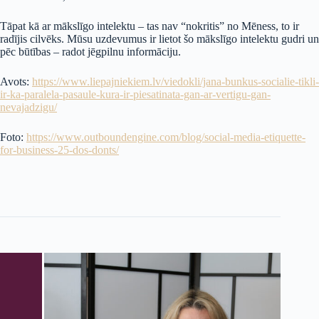
Tāpat kā ar mākslīgo intelektu – tas nav “nokritis” no Mēness, to ir
radījis cilvēks. Mūsu uzdevumus ir lietot šo mākslīgo intelektu gudri un
pēc būtības – radot jēgpilnu informāciju.
Avots:
https://www.liepajniekiem.lv/viedokli/jana-bunkus-socialie-tikli-
ir-ka-paralela-pasaule-kura-ir-piesatinata-gan-ar-vertigu-gan-
nevajadzigu/
Foto:
https://www.outboundengine.com/blog/social-media-etiquette-
for-business-25-dos-donts/