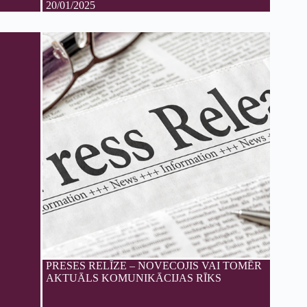
20/01/2025
PRESES RELĪZE – NOVECOJIS VAI TOMĒR
AKTUĀLS KOMUNIKĀCIJAS RĪKS