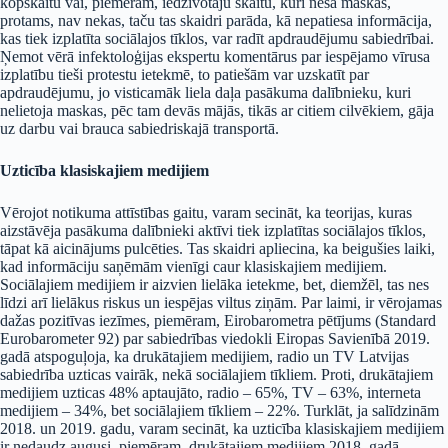
kopskaitu vai, piemēram, iedzīvotāju skaitu, kuri nēsā maskas,
protams, nav nekas, taču tas skaidri parāda, kā nepatiesa informācija,
kas tiek izplatīta sociālajos tīklos, var radīt apdraudējumu sabiedrībai.
Ņemot vērā infektoloģijas ekspertu komentārus par iespējamo vīrusa
izplatību tieši protestu ietekmē, to patiešām var uzskatīt par
apdraudējumu, jo visticamāk liela daļa pasākuma dalībnieku, kuri
nelietoja maskas, pēc tam devās mājās, tikās ar citiem cilvēkiem, gāja
uz darbu vai brauca sabiedriskajā transportā.
Uzticība klasiskajiem medijiem
Vērojot notikuma attīstības gaitu, varam secināt, ka teorijas, kuras
aizstāvēja pasākuma dalībnieki aktīvi tiek izplatītas sociālajos tīklos,
tāpat kā aicinājums pulcēties. Tas skaidri apliecina, ka beigušies laiki,
kad informāciju saņēmām vienīgi caur klasiskajiem medijiem.
Sociālajiem medijiem ir aizvien lielāka ietekme, bet, diemžēl, tas nes
līdzi arī lielākus riskus un iespējas viltus ziņām. Par laimi, ir vērojamas
dažas pozitīvas iezīmes, piemēram, Eirobarometra pētījums (Standard
Eurobarometer 92) par sabiedrības viedokli Eiropas Savienībā 2019.
gadā atspoguļoja, ka drukātajiem medijiem, radio un TV Latvijas
sabiedrība uzticas vairāk, nekā sociālajiem tīkliem. Proti, drukātajiem
medijiem uzticas 48% aptaujāto, radio – 65%, TV – 63%, interneta
medijiem – 34%, bet sociālajiem tīkliem – 22%. Turklāt, ja salīdzinām
2018. un 2019. gadu, varam secināt, ka uzticība klasiskajiem medijiem
ir nedaudz augusi, piemēram, drukātajiem medijiem 2018. gadā