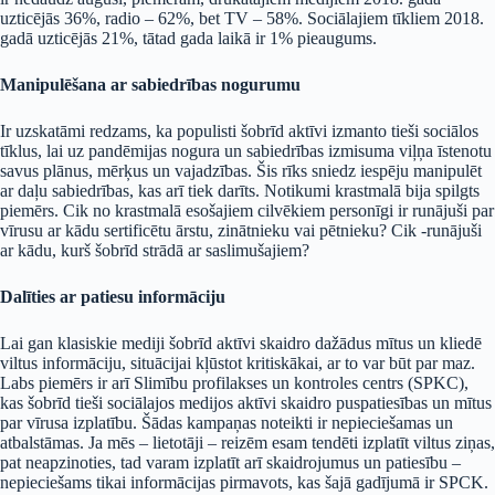
uzticējās 36%, radio – 62%, bet TV – 58%. Sociālajiem tīkliem 2018.
gadā uzticējās 21%, tātad gada laikā ir 1% pieaugums.
Manipulēšana ar sabiedrības nogurumu
Ir uzskatāmi redzams, ka populisti šobrīd aktīvi izmanto tieši sociālos
tīklus, lai uz pandēmijas nogura un sabiedrības izmisuma viļņa īstenotu
savus plānus, mērķus un vajadzības. Šis rīks sniedz iespēju manipulēt
ar daļu sabiedrības, kas arī tiek darīts. Notikumi krastmalā bija spilgts
piemērs. Cik no krastmalā esošajiem cilvēkiem personīgi ir runājuši par
vīrusu ar kādu sertificētu ārstu, zinātnieku vai pētnieku? Cik -runājuši
ar kādu, kurš šobrīd strādā ar saslimušajiem?
Dalīties ar patiesu informāciju
Lai gan klasiskie mediji šobrīd aktīvi skaidro dažādus mītus un kliedē
viltus informāciju, situācijai kļūstot kritiskākai, ar to var būt par maz.
Labs piemērs ir arī Slimību profilakses un kontroles centrs (SPKC),
kas šobrīd tieši sociālajos medijos aktīvi skaidro puspatiesības un mītus
par vīrusa izplatību. Šādas kampaņas noteikti ir nepieciešamas un
atbalstāmas. Ja mēs – lietotāji – reizēm esam tendēti izplatīt viltus ziņas,
pat neapzinoties, tad varam izplatīt arī skaidrojumus un patiesību –
nepieciešams tikai informācijas pirmavots, kas šajā gadījumā ir SPCK.