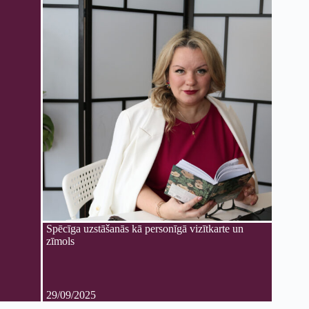
Spēcīga uzstāšanās kā personīgā vizītkarte un
zīmols
29/09/2025