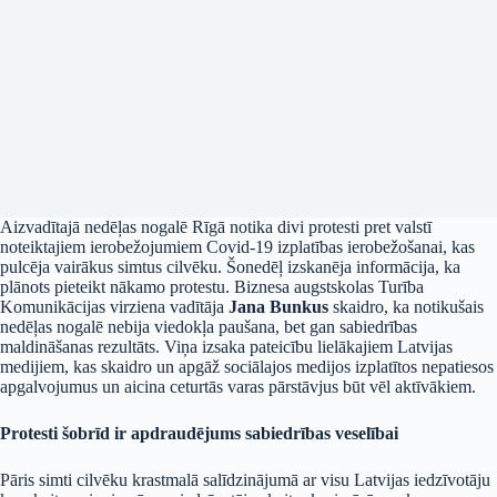
Aizvadītajā nedēļas nogalē Rīgā notika divi protesti pret valstī
noteiktajiem ierobežojumiem Covid-19 izplatības ierobežošanai, kas
pulcēja vairākus simtus cilvēku. Šonedēļ izskanēja informācija, ka
plānots pieteikt nākamo protestu. Biznesa augstskolas Turība
Komunikācijas virziena vadītāja
Jana Bunkus
skaidro, ka notikušais
nedēļas nogalē nebija viedokļa paušana, bet gan sabiedrības
maldināšanas rezultāts. Viņa izsaka pateicību lielākajiem Latvijas
medijiem, kas skaidro un apgāž sociālajos medijos izplatītos nepatiesos
apgalvojumus un aicina ceturtās varas pārstāvjus būt vēl aktīvākiem.
Protesti šobrīd ir apdraudējums sabiedrības veselībai
Pāris simti cilvēku krastmalā salīdzinājumā ar visu Latvijas iedzīvotāju