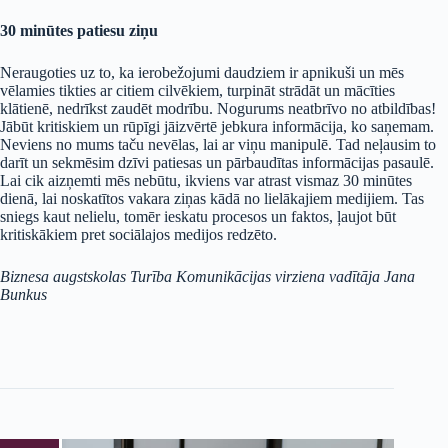
30 minūtes patiesu ziņu
Neraugoties uz to, ka ierobežojumi daudziem ir apnikuši un mēs
vēlamies tikties ar citiem cilvēkiem, turpināt strādāt un mācīties
klātienē, nedrīkst zaudēt modrību. Nogurums neatbrīvo no atbildības!
Jābūt kritiskiem un rūpīgi jāizvērtē jebkura informācija, ko saņemam.
Neviens no mums taču nevēlas, lai ar viņu manipulē. Tad neļausim to
darīt un sekmēsim dzīvi patiesas un pārbaudītas informācijas pasaulē.
Lai cik aizņemti mēs nebūtu, ikviens var atrast vismaz 30 minūtes
dienā, lai noskatītos vakara ziņas kādā no lielākajiem medijiem. Tas
sniegs kaut nelielu, tomēr ieskatu procesos un faktos, ļaujot būt
kritiskākiem pret sociālajos medijos redzēto.
Biznesa augstskolas Turība Komunikācijas virziena vadītāja Jana
Bunkus