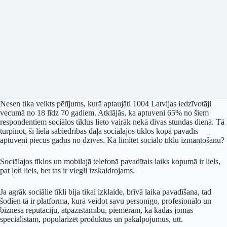
Nesen tika veikts pētījums, kurā aptaujāti 1004 Latvijas iedzīvotāji
vecumā no 18 līdz 70 gadiem. Atklājās, ka aptuveni 65% no šiem
respondentiem sociālos tīklus lieto vairāk nekā divas stundas dienā. Tā
turpinot, šī lielā sabiedrības daļa sociālajos tīklos kopā pavadīs
aptuveni piecus gadus no dzīves. Kā limitēt sociālo tīklu izmantošanu?
Sociālajos tīklos un mobilajā telefonā pavadītais laiks kopumā ir liels,
pat ļoti liels, bet tas ir viegli izskaidrojams.
Ja agrāk sociālie tīkli bija tikai izklaide, brīvā laika pavadīšana, tad
šodien tā ir platforma, kurā veidot savu personīgo, profesionālo un
biznesa reputāciju, atpazīstamību, piemēram, kā kādas jomas
speciālistam, popularizēt produktus un pakalpojumus, utt.