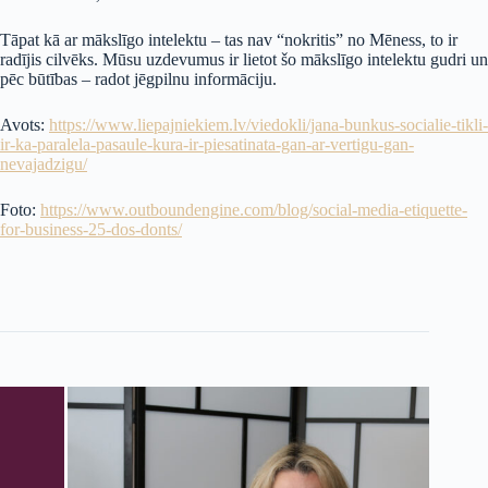
Tāpat kā ar mākslīgo intelektu – tas nav “nokritis” no Mēness, to ir
radījis cilvēks. Mūsu uzdevumus ir lietot šo mākslīgo intelektu gudri un
pēc būtības – radot jēgpilnu informāciju.
Avots:
https://www.liepajniekiem.lv/viedokli/jana-bunkus-socialie-tikli-
ir-ka-paralela-pasaule-kura-ir-piesatinata-gan-ar-vertigu-gan-
nevajadzigu/
Foto:
https://www.outboundengine.com/blog/social-media-etiquette-
for-business-25-dos-donts/