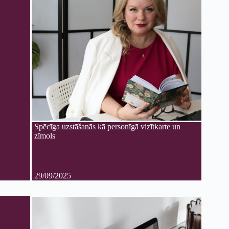
Spēcīga uzstāšanās kā personīgā vizītkarte un
zīmols
29/09/2025