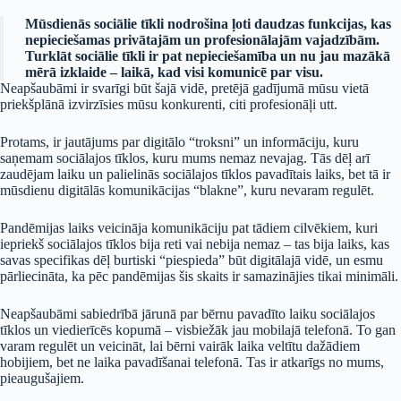
Mūsdienās sociālie tīkli nodrošina ļoti daudzas funkcijas, kas
nepieciešamas privātajām un profesionālajām vajadzībām.
Turklāt sociālie tīkli ir pat nepieciešamība un nu jau mazākā
mērā izklaide – laikā, kad visi komunicē par visu.
Neapšaubāmi ir svarīgi būt šajā vidē, pretējā gadījumā mūsu vietā
priekšplānā izvirzīsies mūsu konkurenti, citi profesionāļi utt.
Protams, ir jautājums par digitālo “troksni” un informāciju, kuru
saņemam sociālajos tīklos, kuru mums nemaz nevajag. Tās dēļ arī
zaudējam laiku un palielinās sociālajos tīklos pavadītais laiks, bet tā ir
mūsdienu digitālās komunikācijas “blakne”, kuru nevaram regulēt.
Pandēmijas laiks veicināja komunikāciju pat tādiem cilvēkiem, kuri
iepriekš sociālajos tīklos bija reti vai nebija nemaz – tas bija laiks, kas
savas specifikas dēļ burtiski “piespieda” būt digitālajā vidē, un esmu
pārliecināta, ka pēc pandēmijas šis skaits ir samazinājies tikai minimāli.
Neapšaubāmi sabiedrībā jārunā par bērnu pavadīto laiku sociālajos
tīklos un viedierīcēs kopumā – visbiežāk jau mobilajā telefonā. To gan
varam regulēt un veicināt, lai bērni vairāk laika veltītu dažādiem
hobijiem, bet ne laika pavadīšanai telefonā. Tas ir atkarīgs no mums,
pieaugušajiem.