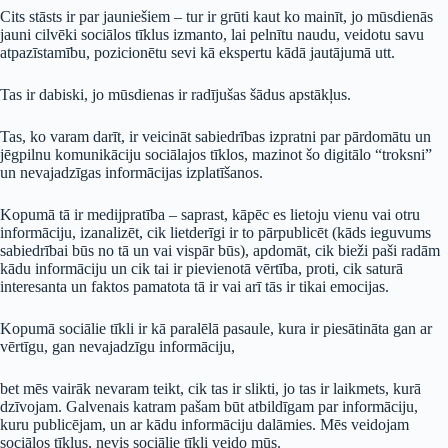
Cits stāsts ir par jauniešiem – tur ir grūti kaut ko mainīt, jo mūsdienās
jauni cilvēki sociālos tīklus izmanto, lai pelnītu naudu, veidotu savu
atpazīstamību, pozicionētu sevi kā ekspertu kādā jautājumā utt.
Tas ir dabiski, jo mūsdienas ir radījušas šādus apstākļus.
Tas, ko varam darīt, ir veicināt sabiedrības izpratni par pārdomātu un
jēgpilnu komunikāciju sociālajos tīklos, mazinot šo digitālo “troksni”
un nevajadzīgas informācijas izplatīšanos.
Kopumā tā ir medijpratība – saprast, kāpēc es lietoju vienu vai otru
informāciju, izanalizēt, cik lietderīgi ir to pārpublicēt (kāds ieguvums
sabiedrībai būs no tā un vai vispār būs), apdomāt, cik bieži paši radām
kādu informāciju un cik tai ir pievienotā vērtība, proti, cik saturā
interesanta un faktos pamatota tā ir vai arī tās ir tikai emocijas.
Kopumā sociālie tīkli ir kā paralēlā pasaule, kura ir piesātināta gan ar
vērtīgu, gan nevajadzīgu informāciju,
bet mēs vairāk nevaram teikt, cik tas ir slikti, jo tas ir laikmets, kurā
dzīvojam. Galvenais katram pašam būt atbildīgam par informāciju,
kuru publicējam, un ar kādu informāciju dalāmies. Mēs veidojam
sociālos tīklus, nevis sociālie tīkli veido mūs.