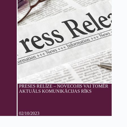
PRESES RELĪZE – NOVECOJIS VAI TOMĒR
AKTUĀLS KOMUNIKĀCIJAS RĪKS
02/10/2023