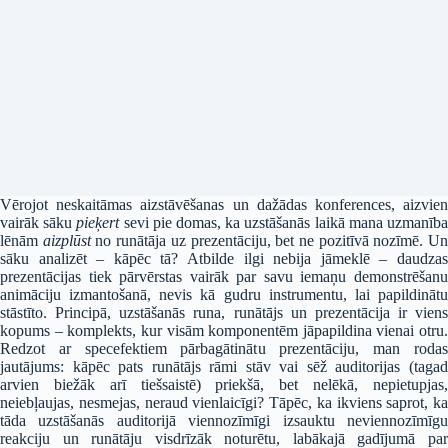
Vērojot neskaitāmas aizstāvēšanas un dažādas konferences, aizvien
vairāk sāku
pieķert
sevi pie domas, ka uzstāšanās laikā mana uzmanīb
lēnām
aizplūst
no runātāja uz prezentāciju, bet ne pozitīvā nozīmē. U
sāku analizēt – kāpēc tā? Atbilde ilgi nebija jāmeklē – daudzas
prezentācijas tiek pārvērstas vairāk par savu iemaņu demonstrēšanu
animāciju izmantošanā, nevis kā gudru instrumentu, lai papildinātu
stāstīto. Principā, uzstāšanās runa, runātājs un prezentācija ir viens
kopums – komplekts, kur visām komponentēm jāpapildina vienai otru.
Redzot ar specefektiem pārbagātinātu prezentāciju, man rodas
jautājums: kāpēc pats runātājs rāmi stāv vai sēž auditorijas (tagad
arvien biežāk arī tiešsaistē) priekšā, bet nelēkā, nepietupjas,
neiebļaujas, nesmejas, neraud vienlaicīgi? Tāpēc, ka ikviens saprot, ka
tāda uzstāšanās auditorijā viennozīmīgi izsauktu neviennozīmīgu
reakciju un runātāju visdrīzāk noturētu, labākajā gadījumā par