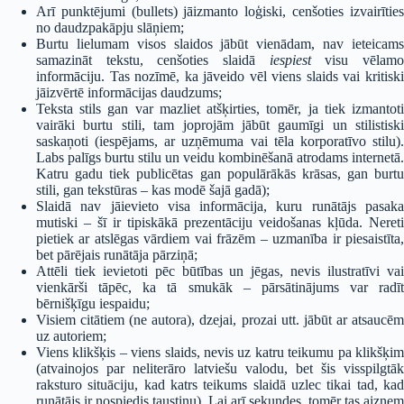
Arī punktējumi (bullets) jāizmanto loģiski, cenšoties izvairīties
no daudzpakāpju slāņiem;
Burtu lielumam visos slaidos jābūt vienādam, nav ieteicams
samazināt tekstu, cenšoties slaidā
iespiest
visu vēlam
informāciju. Tas nozīmē, ka jāveido vēl viens slaids vai kritiski
jāizvērtē informācijas daudzums;
Teksta stils gan var mazliet atšķirties, tomēr, ja tiek izmantoti
vairāki burtu stili, tam joprojām jābūt gaumīgi un stilistiski
saskaņoti (iespējams, ar uzņēmuma vai tēla korporatīvo stilu).
Labs palīgs burtu stilu un veidu kombinēšanā atrodams internetā.
Katru gadu tiek publicētas gan populārākās krāsas, gan burtu
stili, gan tekstūras – kas modē šajā gadā);
Slaidā nav jāievieto visa informācija, kuru runātājs pasaka
mutiski – šī ir tipiskākā prezentāciju veidošanas kļūda. Nereti
pietiek ar atslēgas vārdiem vai frāzēm – uzmanība ir piesaistīta,
bet pārējais runātāja pārziņā;
Attēli tiek ievietoti pēc būtības un jēgas, nevis ilustratīvi vai
vienkārši tāpēc, ka tā smukāk – pārsātinājums var radīt
bērnišķīgu iespaidu;
Visiem citātiem (ne autora), dzejai, prozai utt. jābūt ar atsaucēm
uz autoriem;
Viens klikšķis – viens slaids, nevis uz katru teikumu pa klikšķim
(atvainojos par neliterāro latviešu valodu, bet šis visspilgtāk
raksturo situāciju, kad katrs teikums slaidā uzlec tikai tad, kad
runātājs ir nospiedis taustiņu). Lai arī sekundes, tomēr tas aizņem