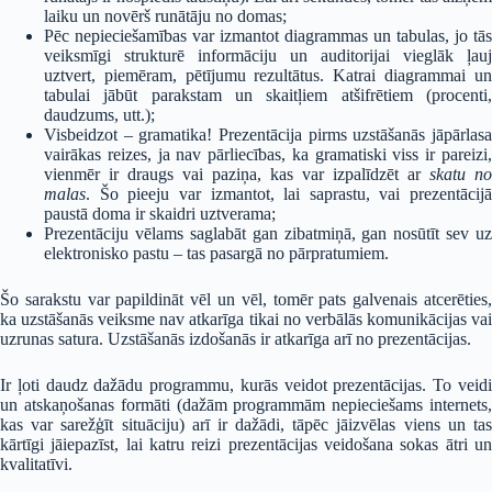
laiku un novērš runātāju no domas;
Pēc nepieciešamības var izmantot diagrammas un tabulas, jo tās
veiksmīgi strukturē informāciju un auditorijai vieglāk ļauj
uztvert, piemēram, pētījumu rezultātus. Katrai diagrammai un
tabulai jābūt parakstam un skaitļiem atšifrētiem (procenti,
daudzums, utt.);
Visbeidzot – gramatika! Prezentācija pirms uzstāšanās jāpārlasa
vairākas reizes, ja nav pārliecības, ka gramatiski viss ir pareizi,
vienmēr ir draugs vai paziņa, kas var izpalīdzēt ar
skatu no
malas
. Šo pieeju var izmantot, lai saprastu, vai prezentācijā
paustā doma ir skaidri uztverama;
Prezentāciju vēlams saglabāt gan zibatmiņā, gan nosūtīt sev uz
elektronisko pastu – tas pasargā no pārpratumiem.
Šo sarakstu var papildināt vēl un vēl, tomēr pats galvenais atcerēties,
ka uzstāšanās veiksme nav atkarīga tikai no verbālās komunikācijas vai
uzrunas satura. Uzstāšanās izdošanās ir atkarīga arī no prezentācijas.
Ir ļoti daudz dažādu programmu, kurās veidot prezentācijas. To veidi
un atskaņošanas formāti (dažām programmām nepieciešams internets,
kas var sarežģīt situāciju) arī ir dažādi, tāpēc jāizvēlas viens un tas
kārtīgi jāiepazīst, lai katru reizi prezentācijas veidošana sokas ātri un
kvalitatīvi.