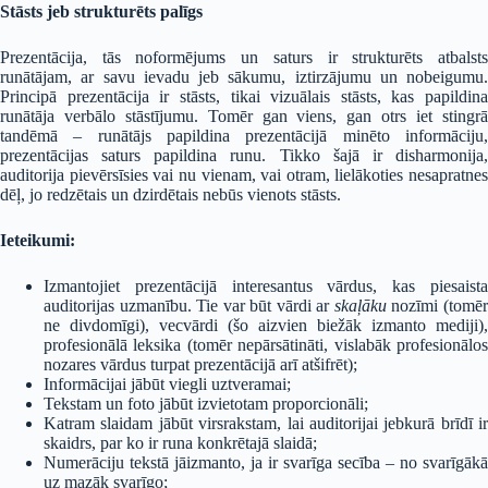
Stāsts jeb strukturēts palīgs
Prezentācija, tās noformējums un saturs ir strukturēts atbalsts
runātājam, ar savu ievadu jeb sākumu, iztirzājumu un nobeigumu.
Principā prezentācija ir stāsts, tikai vizuālais stāsts, kas papildina
runātāja verbālo stāstījumu. Tomēr gan viens, gan otrs iet stingrā
tandēmā – runātājs papildina prezentācijā minēto informāciju,
prezentācijas saturs papildina runu. Tikko šajā ir disharmonija,
auditorija pievērsīsies vai nu vienam, vai otram, lielākoties nesapratnes
dēļ, jo redzētais un dzirdētais nebūs vienots stāsts.
Ieteikumi:
Izmantojiet prezentācijā interesantus vārdus, kas piesaista
auditorijas uzmanību. Tie var būt vārdi ar
skaļāku
nozīmi (tomē
ne divdomīgi), vecvārdi (šo aizvien biežāk izmanto mediji),
profesionālā leksika (tomēr nepārsātināti, vislabāk profesionālos
nozares vārdus turpat prezentācijā arī atšifrēt);
Informācijai jābūt viegli uztveramai;
Tekstam un foto jābūt izvietotam proporcionāli;
Katram slaidam jābūt virsrakstam, lai auditorijai jebkurā brīdī ir
skaidrs, par ko ir runa konkrētajā slaidā;
Numerāciju tekstā jāizmanto, ja ir svarīga secība – no svarīgākā
uz mazāk svarīgo;