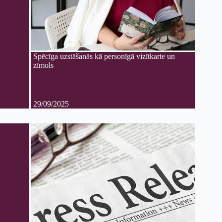
Spēcīga uzstāšanās kā personīgā vizītkarte un
zīmols
29/09/2025