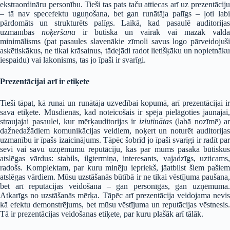
ekstraordināru personību. Tieši tas pats taču attiecas arī uz prezentāciju
– tā nav specefektu uguņošana, bet gan runātāja palīgs – ļoti labi
pārdomāts un strukturēts palīgs. Laikā, kad pasaulē auditorijas
uzmanības
noķeršana
ir būtiska un vairāk vai mazāk valda
minimālisms (pat pasaules slavenākie zīmoli savus logo pārveidojuši
askētiskākus, ne tikai krāsainus, tādejādi radot lietišķāku un nopietnāku
iespaidu) vai lakonisms, tas jo īpaši ir svarīgi.
Prezentācijai arī ir etiķete
Tieši tāpat, kā runai un runātāja uzvedībai kopumā, arī prezentācijai ir
sava etiķete. Mūsdienās, kad noteicošais ir spēja pielāgoties jaunajai,
straujajai pasaulei, kur mērķauditorijas ir
izlutinātas
(labā nozīmē) ar
dažnedažādiem komunikācijas veidiem, noķert un noturēt auditorijas
uzmanību ir īpašs izaicinājums. Tāpēc šobrīd jo īpaši svarīgi ir radīt par
sevi vai savu uzņēmumu reputāciju, kas par mums pasaka būtiskus
atslēgas vārdus: stabils, ilgtermiņa, interesants, vajadzīgs, uzticams,
radošs. Komplektam, par kuru minēju iepriekš, jāatbilst šiem pašiem
atslēgas vārdiem. Mūsu uzstāšanās būtībā ir ne tikai vēstījuma paušana,
bet arī reputācijas veidošana – gan personīgās, gan uzņēmuma.
Atkarīgs no uzstāšanās mērķa. Tāpēc arī prezentācija veidojama nevis
kā efektu demonstrējums, bet mūsu vēstījuma un reputācijas vēstnesis.
Tā ir prezentācijas veidošanas etiķete, par kuru plašāk arī tālāk.