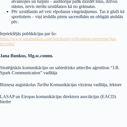
atvainojies un turpini – auditorijai patīk dzirdēt īstus, dzīvus
stāstus, nevis sterilu uzstāšanos kā no grāmatas.
Pēc uzstāšanās arī veic elpošanas vingrinājumus. Tas ir gluži kā
sportistiem – viņi iesildās pirms sacensībām un obligāti atsildās
pēc.
Iepriekšējās publikācijas par šo:
https://www.janabunkus.com/ieteikumi-veiksmigas-prezentacijas-
izveidei/
Jana Bunkus, Mg.sc.comm.
Stratēģiskās komunikācijas un sabiedrisko attiecību aģentūras “J.B.
Spark Communication” vadītāja
Biznesa augstskolas
Turība
Komunikācijas virziena vadītāja, lektore
LASAP un Eiropas komunikācijas direktoru asociācijas (EACD)
biedre