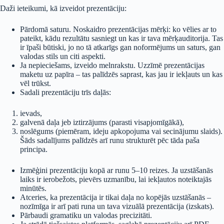
Daži ieteikumi, kā izveidot prezentāciju:
Pārdomā saturu. Noskaidro prezentācijas mērķi: ko vēlies ar to
pateikt, kādu rezultātu sasniegt un kas ir tava mērķauditorija. Tas
ir īpaši būtiski, jo no tā atkarīgs gan noformējums un saturs, gan
valodas stils un citi aspekti.
Ja nepieciešams, izveido melnrakstu. Uzzīmē prezentācijas
maketu uz papīra – tas palīdzēs saprast, kas jau ir iekļauts un kas
vēl trūkst.
Sadali prezentāciju trīs daļās:
ievads,
galvenā daļa jeb iztirzājums (parasti visapjomīgākā),
noslēgums (piemēram, ideju apkopojuma vai secinājumu slaids).
Šāds sadalījums palīdzēs arī runu strukturēt pēc tāda paša
principa.
Izmēģini prezentāciju kopā ar runu 5–10 reizes. Ja uzstāšanās
laiks ir ierobežots, pievērs uzmanību, lai iekļautos noteiktajās
minūtēs.
Atceries, ka prezentācija ir tikai daļa no kopējās uzstāšanās –
nozīmīga ir arī pati runa un tava vizuālā prezentācija (izskats).
Pārbaudi gramatiku un valodas precizitāti.