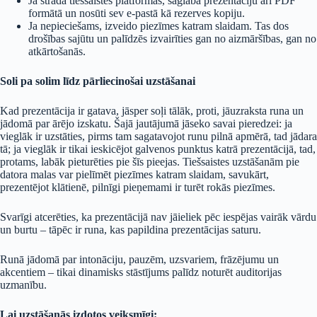
Ja strādā tiešsaistes platformās, saglabā prezentāciju arī PDF
formātā un nosūti sev e-pastā kā rezerves kopiju.
Ja nepieciešams, izveido piezīmes katram slaidam. Tas dos
drošības sajūtu un palīdzēs izvairīties gan no aizmāršības, gan no
atkārtošanās.
Soli pa solim līdz pārliecinošai uzstāšanai
Kad prezentācija ir gatava, jāsper soļi tālāk, proti, jāuzraksta runa un
jādomā par ārējo izskatu. Šajā jautājumā jāseko savai pieredzei: ja
vieglāk ir uzstāties, pirms tam sagatavojot runu pilnā apmērā, tad jādara
tā; ja vieglāk ir tikai ieskicējot galvenos punktus katrā prezentācijā, tad,
protams, labāk pieturēties pie šīs pieejas. Tiešsaistes uzstāšanām pie
datora malas var pielīmēt piezīmes katram slaidam, savukārt,
prezentējot klātienē, pilnīgi pieņemami ir turēt rokās piezīmes.
Svarīgi atcerēties, ka prezentācijā nav jāieliek pēc iespējas vairāk vārdu
un burtu – tāpēc ir runa, kas papildina prezentācijas saturu.
Runā jādomā par intonāciju, pauzēm, uzsvariem, frāzējumu un
akcentiem – tikai dinamisks stāstījums palīdz noturēt auditorijas
uzmanību.
Lai uzstāšanās izdotos veiksmīgi: