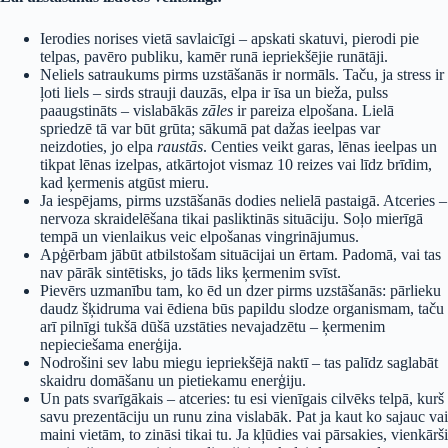
Ierodies norises vietā savlaicīgi – apskati skatuvi, pierodi pie
telpas, pavēro publiku, kamēr runā iepriekšējie runātāji.
Neliels satraukums pirms uzstāšanās ir normāls. Taču, ja stress ir
ļoti liels – sirds strauji dauzās, elpa ir īsa un bieža, pulss
paaugstināts – vislabākās
zāles
ir pareiza elpošana. Lielā
spriedzē tā var būt grūta; sākumā pat dažas ieelpas var
neizdoties, jo elpa
raustās
. Centies veikt garas, lēnas ieelpas un
tikpat lēnas izelpas, atkārtojot vismaz 10 reizes vai līdz brīdim,
kad ķermenis atgūst mieru.
Ja iespējams, pirms uzstāšanās dodies nelielā pastaigā. Atceries –
nervoza skraidelēšana tikai pasliktinās situāciju. Soļo mierīgā
tempā un vienlaikus veic elpošanas vingrinājumus.
Apģērbam jābūt atbilstošam situācijai un ērtam. Padomā, vai tas
nav pārāk sintētisks, jo tāds liks ķermenim svīst.
Pievērs uzmanību tam, ko ēd un dzer pirms uzstāšanās: pārlieku
daudz šķidruma vai ēdiena būs papildu slodze organismam, taču
arī pilnīgi tukšā dūšā uzstāties nevajadzētu – ķermenim
nepieciešama enerģija.
Nodrošini sev labu miegu iepriekšējā naktī – tas palīdz saglabāt
skaidru domāšanu un pietiekamu enerģiju.
Un pats svarīgākais – atceries: tu esi vienīgais cilvēks telpā, kurš
savu prezentāciju un runu zina vislabāk. Pat ja kaut ko sajauc vai
maini vietām, to zināsi tikai tu. Ja kļūdies vai pārsakies, vienkārši