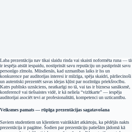
Laba prezentācija nav tikai slaidu rinda vai skaisti noformēta runa — tā
ir iespēja atstāt iespaidu, nostiprināt savu reputāciju un pastiprināt savu
personīgo zīmolu. Mūsdienās, kad uzmanības laiks ir īss un
konkurence par auditorijas interesi ir milzīga, spēja skaidri, pārliecinoši
un autentiski prezentēt savas idejas kļūst par nozīmīgu priekšrocību.
Katrs publisks uznāciens, neatkarīgi no tā, vai tas ir biznesa sanāksmē,
konferencē vai tiešsaistes vidē, ir kā neliela “vizītkarte” — iespēja
auditorijai asociēt tevi ar profesionalitāti, kompetenci un uzticamību.
Veiksmes pamats — rūpīga prezentācijas sagatavošana
Saviem studentiem un klientiem vairākkārt atkārtoju, ka pēdējās nakts
prezentācija ir pagātne. Šodien par prezentāciju patiešām jādomā kā