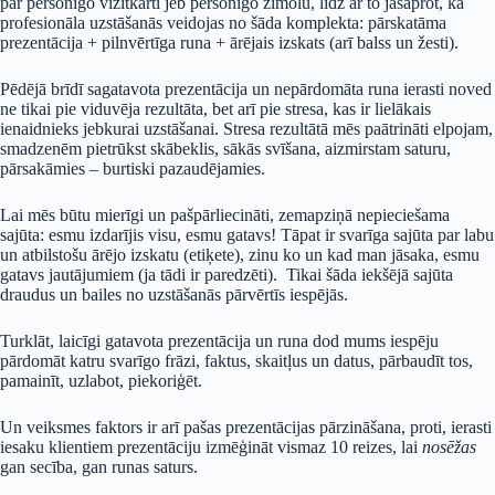
par personīgo vizītkarti jeb personīgo zīmolu, līdz ar to jāsaprot, ka
profesionāla uzstāšanās veidojas no šāda komplekta: pārskatāma
prezentācija + pilnvērtīga runa + ārējais izskats (arī balss un žesti).
Pēdējā brīdī sagatavota prezentācija un nepārdomāta runa ierasti noved
ne tikai pie viduvēja rezultāta, bet arī pie stresa, kas ir lielākais
ienaidnieks jebkurai uzstāšanai. Stresa rezultātā mēs paātrināti elpojam,
smadzenēm pietrūkst skābeklis, sākās svīšana, aizmirstam saturu,
pārsakāmies – burtiski pazaudējamies.
Lai mēs būtu mierīgi un pašpārliecināti, zemapziņā nepieciešama
sajūta: esmu izdarījis visu, esmu gatavs! Tāpat ir svarīga sajūta par labu
un atbilstošu ārējo izskatu (etiķete), zinu ko un kad man jāsaka, esmu
gatavs jautājumiem (ja tādi ir paredzēti). Tikai šāda iekšējā sajūta
draudus un bailes no uzstāšanās pārvērtīs iespējās.
Turklāt, laicīgi gatavota prezentācija un runa dod mums iespēju
pārdomāt katru svarīgo frāzi, faktus, skaitļus un datus, pārbaudīt tos,
pamainīt, uzlabot, piekoriģēt.
Un veiksmes faktors ir arī pašas prezentācijas pārzināšana, proti, ierasti
iesaku klientiem prezentāciju izmēģināt vismaz 10 reizes, lai
nosēžas
gan secība, gan runas saturs.