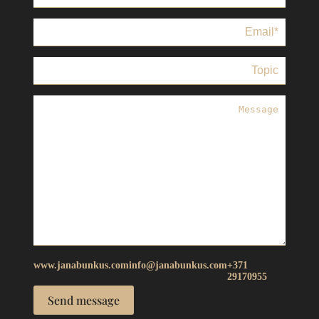
www.janabunkus.com
info@janabunkus.com
+371
29170955